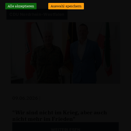
Alle akzeptieren
Auswahl speichern
CDU Nordrhein-Westfalen
09.06.2026 |
"Wir sind nicht im Krieg, aber auch
nicht mehr im Frieden"
WEITERLESEN