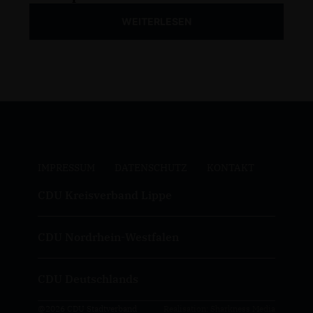
WEITERLESEN
IMPRESSUM
DATENSCHUTZ
KONTAKT
CDU Kreisverband Lippe
CDU Nordrhein-Westfalen
CDU Deutschlands
@2026 CDU Stadtverband
Realisation: Sharkness Media