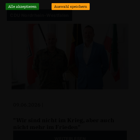
Alle akzeptieren
Auswahl speichern
CDU Nordrhein-Westfalen
09.06.2026 |
"Wir sind nicht im Krieg, aber auch
nicht mehr im Frieden"
WEITERLESEN