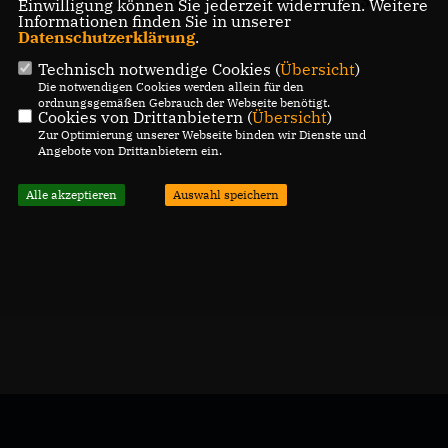
24
25
26
27
28
29
30
Einwilligung können Sie jederzeit widerrufen. Weitere
Informationen finden Sie in unserer
31
Datenschutzerklärung
.
Technisch notwendige Cookies (
Übersicht
)
Die notwendigen Cookies werden allein für den
ordnungsgemäßen Gebrauch der Webseite benötigt.
Cookies von Drittanbietern (
Übersicht
)
Zur Optimierung unserer Webseite binden wir Dienste und
Angebote von Drittanbietern ein.
Alle akzeptieren
Auswahl speichern