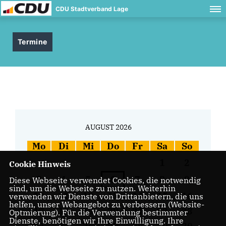
CDU Stadtverband Lage
Termine
AUGUST 2026
Mo
Di
Mi
Do
Fr
Sa
So
1
2
Cookie Hinweis
3
4
5
6
7
8
9
Diese Webseite verwendet Cookies, die notwendig
sind, um die Webseite zu nutzen. Weiterhin
10
11
12
13
14
15
16
verwenden wir Dienste von Drittanbietern, die uns
helfen, unser Webangebot zu verbessern (Website-
17
18
19
20
21
22
23
Optmierung). Für die Verwendung bestimmter
Dienste, benötigen wir Ihre Einwilligung. Ihre