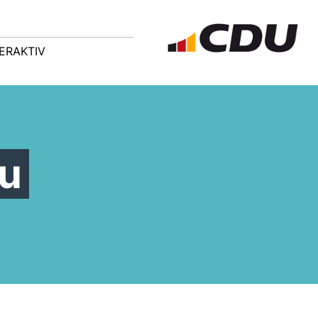
ERAKTIV
au