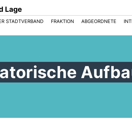
d Lage
ER STADTVERBAND
FRAKTION
ABGEORDNETE
INT
satorische Aufb